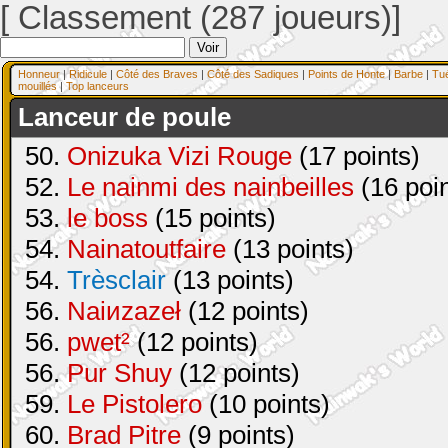
[ Classement (287 joueurs)]
Honneur
|
Ridicule
|
Côté des Braves
|
Côté des Sadiques
|
Points de Honte
|
Barbe
|
Tu
mouillés
|
Top lanceurs
Lanceur de poule
50.
Onizuka Vizi Rouge
(17 points)
52.
Le nainmi des nainbeilles
(16 poin
53.
le boss
(15 points)
54.
Nainatoutfaire
(13 points)
54.
Trèsclair
(13 points)
56.
Naiиzazeł
(12 points)
56.
pwet²
(12 points)
56.
Pur Shuy
(12 points)
59.
Le Pistolero
(10 points)
60.
Brad Pitre
(9 points)