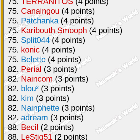
75.
TERRANITOS
(4 points)
75.
Canaingou
(4 points)
75.
Patchanka
(4 points)
75.
Karibouth Smooph
(4 points)
75.
Split044
(4 points)
75.
konic
(4 points)
75.
Belette
(4 points)
82.
Perial
(3 points)
82.
Naincom
(3 points)
82.
blou²
(3 points)
82.
kim
(3 points)
82.
Nainphette
(3 points)
82.
adream
(3 points)
88.
Becil
(2 points)
88.
LeStig51
(2 points)