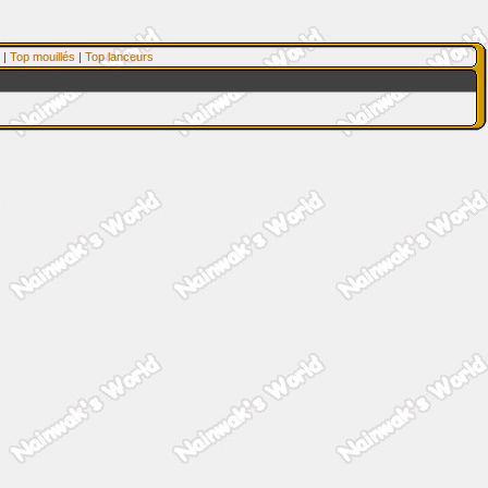
|
Top mouillés
|
Top lanceurs