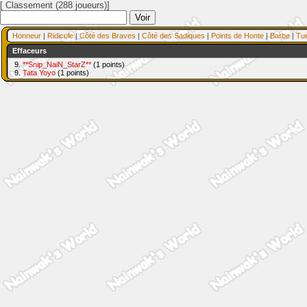
[ Classement (288 joueurs)]
Honneur
|
Ridicule
|
Côté des Braves
|
Côté des Sadiques
|
Points de Honte
|
Barbe
|
Tu
Effaceurs
9.
**Snip_NaiN_StarZ**
(1 points)
9.
Tata Yoyo
(1 points)