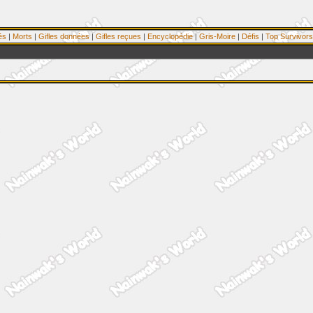
és
|
Morts
|
Gifles données
|
Gifles reçues
|
Encyclopédie
|
Gris-Moire
|
Défis
|
Top Survivors