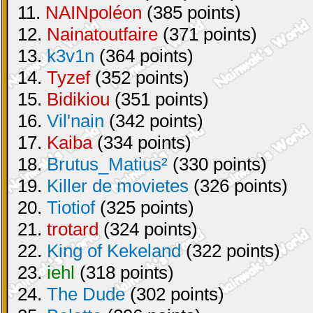
11.
NAINpoléon
(385 points)
12.
Nainatoutfaire
(371 points)
13.
k3v1n
(364 points)
14.
Tyzef
(352 points)
15.
Bidikiou
(351 points)
16.
Vil'nain
(342 points)
17.
Kaiba
(334 points)
18.
Brutus_Matius²
(330 points)
19.
Killer de movietes
(326 points)
20.
Tiotiof
(325 points)
21.
trotard
(324 points)
22.
King of Kekeland
(322 points)
23.
iehl
(318 points)
24.
The Dude
(302 points)