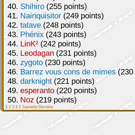
40.
Shihiro
(255 points)
41.
Nainquisitor
(249 points)
42.
tatave
(248 points)
43.
Phénix
(243 points)
44.
LinK²
(242 points)
45.
Leodagan
(231 points)
46.
zygoto
(230 points)
46.
Barrez vous cons de mimes
(230 
48.
darknight
(221 points)
49.
esperanto
(220 points)
50.
Noz
(219 points)
1
2
3
4
5
Suivante
Dernière