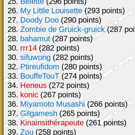
25.
Belette
(296 points)
26.
My Little Louisette
(293 points)
27.
Doody Doo
(290 points)
28.
Zombie de Gruick-gruick
(287 poi
28.
bahamut
(287 points)
30.
rrr14
(282 points)
30.
sifuwong
(282 points)
32.
Ptireufidom
(280 points)
33.
BouffeTouT
(274 points)
34.
Heneus
(272 points)
35.
konic
(267 points)
36.
Miyamoto Musashi
(266 points)
37.
Gilgamesh
(265 points)
38.
Kinainsithérapeute
(261 points)
39.
Zou
(258 points)