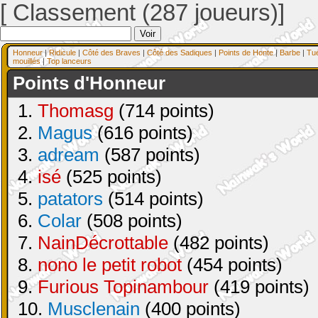
[ Classement (287 joueurs)]
Honneur
|
Ridicule
|
Côté des Braves
|
Côté des Sadiques
|
Points de Honte
|
Barbe
|
Tu
mouillés
|
Top lanceurs
Points d'Honneur
1.
Thomasg
(714 points)
2.
Magus
(616 points)
3.
adream
(587 points)
4.
isé
(525 points)
5.
patators
(514 points)
6.
Colar
(508 points)
7.
NainDécrottable
(482 points)
8.
nono le petit robot
(454 points)
9.
Furious Topinambour
(419 points)
10.
Musclenain
(400 points)