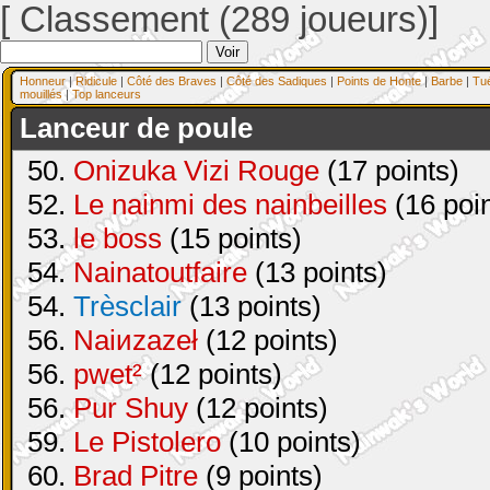
[ Classement (289 joueurs)]
Honneur
|
Ridicule
|
Côté des Braves
|
Côté des Sadiques
|
Points de Honte
|
Barbe
|
Tu
mouillés
|
Top lanceurs
Lanceur de poule
50.
Onizuka Vizi Rouge
(17 points)
52.
Le nainmi des nainbeilles
(16 poin
53.
le boss
(15 points)
54.
Nainatoutfaire
(13 points)
54.
Trèsclair
(13 points)
56.
Naiиzazeł
(12 points)
56.
pwet²
(12 points)
56.
Pur Shuy
(12 points)
59.
Le Pistolero
(10 points)
60.
Brad Pitre
(9 points)