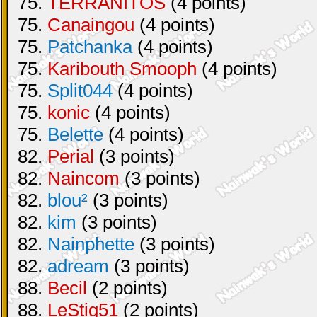
75.
TERRANITOS
(4 points)
75.
Canaingou
(4 points)
75.
Patchanka
(4 points)
75.
Karibouth Smooph
(4 points)
75.
Split044
(4 points)
75.
konic
(4 points)
75.
Belette
(4 points)
82.
Perial
(3 points)
82.
Naincom
(3 points)
82.
blou²
(3 points)
82.
kim
(3 points)
82.
Nainphette
(3 points)
82.
adream
(3 points)
88.
Becil
(2 points)
88.
LeStig51
(2 points)