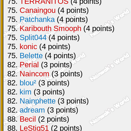
75.
TERRANITOS
(4 points)
75.
Canaingou
(4 points)
75.
Patchanka
(4 points)
75.
Karibouth Smooph
(4 points)
75.
Split044
(4 points)
75.
konic
(4 points)
75.
Belette
(4 points)
82.
Perial
(3 points)
82.
Naincom
(3 points)
82.
blou²
(3 points)
82.
kim
(3 points)
82.
Nainphette
(3 points)
82.
adream
(3 points)
88.
Becil
(2 points)
88.
LeStig51
(2 points)