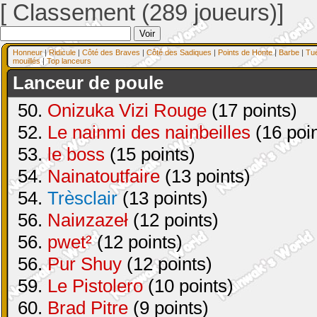
[ Classement (289 joueurs)]
Honneur
|
Ridicule
|
Côté des Braves
|
Côté des Sadiques
|
Points de Honte
|
Barbe
|
Tu
mouillés
|
Top lanceurs
Lanceur de poule
50.
Onizuka Vizi Rouge
(17 points)
52.
Le nainmi des nainbeilles
(16 poin
53.
le boss
(15 points)
54.
Nainatoutfaire
(13 points)
54.
Trèsclair
(13 points)
56.
Naiиzazeł
(12 points)
56.
pwet²
(12 points)
56.
Pur Shuy
(12 points)
59.
Le Pistolero
(10 points)
60.
Brad Pitre
(9 points)