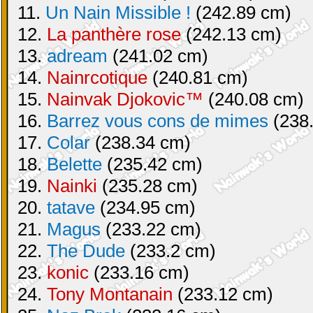
11.
Un Nain Missible !
(242.89 cm)
12.
La panthère rose
(242.13 cm)
13.
adream
(241.02 cm)
14.
Nainrcotique
(240.81 cm)
15.
Nainvak Djokovic™
(240.08 cm)
16.
Barrez vous cons de mimes
(238
17.
Colar
(238.34 cm)
18.
Belette
(235.42 cm)
19.
Nainki
(235.28 cm)
20.
tatave
(234.95 cm)
21.
Magus
(233.22 cm)
22.
The Dude
(233.2 cm)
23.
konic
(233.16 cm)
24.
Tony Montanain
(233.12 cm)