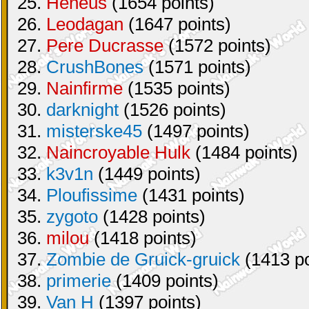
25.
Heneus
(1654 points)
26.
Leodagan
(1647 points)
27.
Pere Ducrasse
(1572 points)
28.
CrushBones
(1571 points)
29.
Nainfirme
(1535 points)
30.
darknight
(1526 points)
31.
misterske45
(1497 points)
32.
Naincroyable Hulk
(1484 points)
33.
k3v1n
(1449 points)
34.
Ploufissime
(1431 points)
35.
zygoto
(1428 points)
36.
milou
(1418 points)
37.
Zombie de Gruick-gruick
(1413 po
38.
primerie
(1409 points)
39.
Van H
(1397 points)