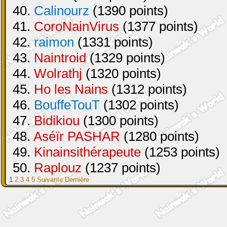
40.
Calinourz
(1390 points)
41.
CoroNainVirus
(1377 points)
42.
raimon
(1331 points)
43.
Naintroid
(1329 points)
44.
Wolrathj
(1320 points)
45.
Ho les Nains
(1312 points)
46.
BouffeTouT
(1302 points)
47.
Bidikiou
(1300 points)
48.
Aséïr PASHAR
(1280 points)
49.
Kinainsithérapeute
(1253 points)
50.
Raplouz
(1237 points)
1
2
3
4
5
Suivante
Dernière