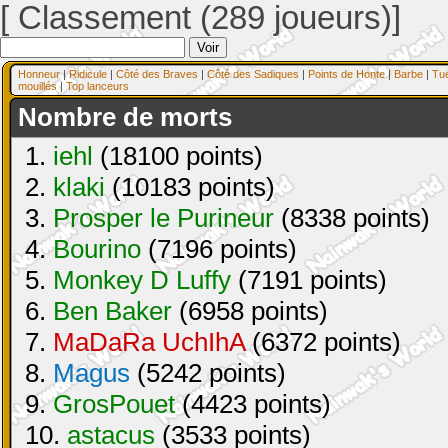
[ Classement (289 joueurs)]
Honneur
|
Ridicule
|
Côté des Braves
|
Côté des Sadiques
|
Points de Honte
|
Barbe
|
Tu
mouillés
|
Top lanceurs
Nombre de morts
1.
iehl
(18100 points)
2.
klaki
(10183 points)
3.
Prosper le Purineur
(8338 points)
4.
Bourino
(7196 points)
5.
Monkey D Luffy
(7191 points)
6.
Ben Baker
(6958 points)
7.
MaDaRa UchIhA
(6372 points)
8.
Magus
(5242 points)
9.
GrosPouet
(4423 points)
10.
astacus
(3533 points)