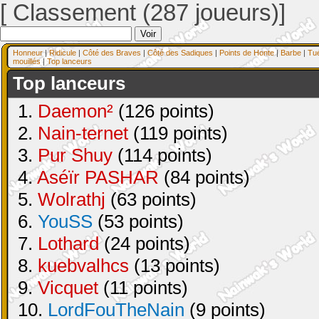
[ Classement (287 joueurs)]
Honneur
|
Ridicule
|
Côté des Braves
|
Côté des Sadiques
|
Points de Honte
|
Barbe
|
Tu
mouillés
|
Top lanceurs
Top lanceurs
1.
Daemon²
(126 points)
2.
Nain-ternet
(119 points)
3.
Pur Shuy
(114 points)
4.
Aséïr PASHAR
(84 points)
5.
Wolrathj
(63 points)
6.
YouSS
(53 points)
7.
Lothard
(24 points)
8.
kuebvalhcs
(13 points)
9.
Vicquet
(11 points)
10.
LordFouTheNain
(9 points)