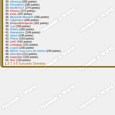
30.
sifuwong
(282 points)
32.
Ptireufidom
(280 points)
33.
BouffeTouT
(274 points)
34.
Heneus
(272 points)
35.
konic
(267 points)
36.
Miyamoto Musashi
(266 points)
37.
Gilgamesh
(265 points)
38.
Kinainsithérapeute
(261 points)
39.
Zou
(258 points)
40.
Shihiro
(255 points)
41.
Nainquisitor
(249 points)
42.
tatave
(248 points)
43.
Phénix
(243 points)
44.
LinK²
(242 points)
45.
Leodagan
(231 points)
46.
zygoto
(230 points)
46.
Barrez vous cons de mimes
(230 points)
48.
darknight
(221 points)
49.
esperanto
(220 points)
50.
Noz
(219 points)
1
2
3
4
5
Suivante
Dernière