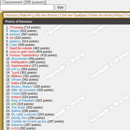
[ Classement (289 joueurs)]
Honneur
|
Ridicule
|
Côté des Braves
|
Côté des Sadiques
|
Points de Honte
|
Barbe
|
Tu
Points d'Honneur
1.
Thomasg
(714 points)
2.
Magus
(616 points)
3.
adream
(587 points)
4.
isé
(525 points)
5.
patators
(514 points)
6.
Colar
(509 points)
7.
NainDécrottable
(482 points)
8.
nono le petit robot
(454 points)
9.
Furious Topinambour
(419 points)
10.
Musclenain
(400 points)
11.
NAINpoléon
(385 points)
12.
Nainatoutfaire
(371 points)
13.
k3v1n
(364 points)
14.
Tyzef
(352 points)
15.
Bidikiou
(351 points)
16.
Vil'nain
(342 points)
17.
Kaiba
(334 points)
18.
Brutus_Matius²
(330 points)
19.
Killer de movietes
(326 points)
20.
Tiotiof
(325 points)
21.
trotard
(324 points)
22.
King of Kekeland
(322 points)
23.
iehl
(319 points)
24.
The Dude
(302 points)
25.
Belette
(296 points)
26.
My Little Louisette
(293 points)
27.
Doody Doo
(290 points)
28.
Zombie de Gruick-gruick
(287 points)
28.
bahamut
(287 points)
30.
rrr14
(282 points)