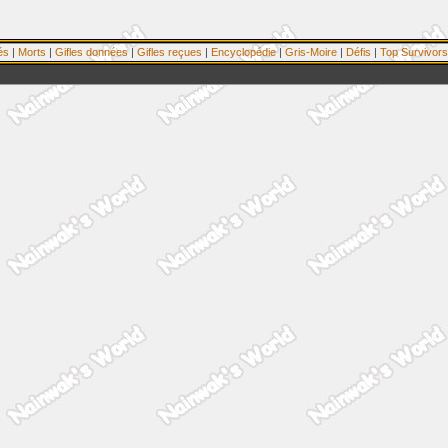
és
|
Morts
|
Gifles données
|
Gifles reçues
|
Encyclopédie
|
Gris-Moire
|
Défis
|
Top Survivors