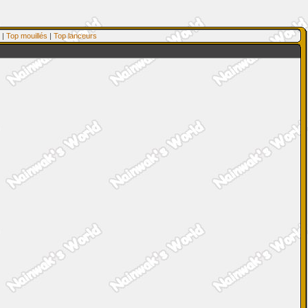
|
Top mouillés
|
Top lanceurs