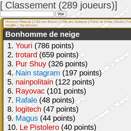
[ Classement (289 joueurs)]
Honneur
|
Ridicule
|
Côté des Braves
|
Côté des Sadiques
|
Points de Honte
|
Barbe
|
Tu
mouillés
|
Top lanceurs
Bonhomme de neige
1.
Youri
(786 points)
2.
trotard
(659 points)
3.
Pur Shuy
(326 points)
4.
Nain stagram
(197 points)
5.
nainpolitain
(122 points)
6.
Rayovac
(101 points)
7.
Rafale
(48 points)
8.
logitech
(47 points)
9.
Magus
(44 points)
10.
Le Pistolero
(40 points)