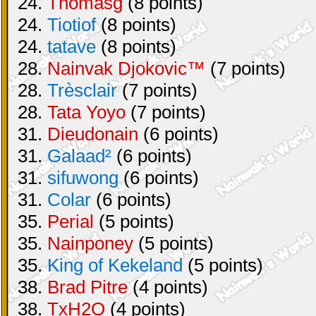
24.
Thomasg
(8 points)
24.
Tiotiof
(8 points)
24.
tatave
(8 points)
28.
Nainvak Djokovic™
(7 points)
28.
Trèsclair
(7 points)
28.
Tata Yoyo
(7 points)
31.
Dieudonain
(6 points)
31.
Galaad²
(6 points)
31.
sifuwong
(6 points)
31.
Colar
(6 points)
35.
Perial
(5 points)
35.
Nainponey
(5 points)
35.
King of Kekeland
(5 points)
38.
Brad Pitre
(4 points)
38.
TxH2O
(4 points)