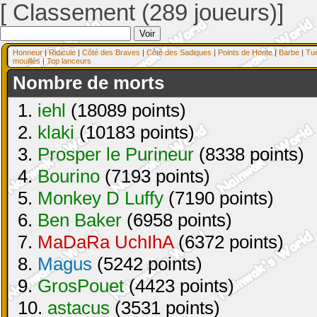
[ Classement (289 joueurs)]
Honneur
|
Ridicule
|
Côté des Braves
|
Côté des Sadiques
|
Points de Honte
|
Barbe
|
Tu
mouillés
|
Top lanceurs
Nombre de morts
1.
iehl
(18089 points)
2.
klaki
(10183 points)
3.
Prosper le Purineur
(8338 points)
4.
Bourino
(7193 points)
5.
Monkey D Luffy
(7190 points)
6.
Ben Baker
(6958 points)
7.
MaDaRa UchIhA
(6372 points)
8.
Magus
(5242 points)
9.
GrosPouet
(4423 points)
10.
astacus
(3531 points)