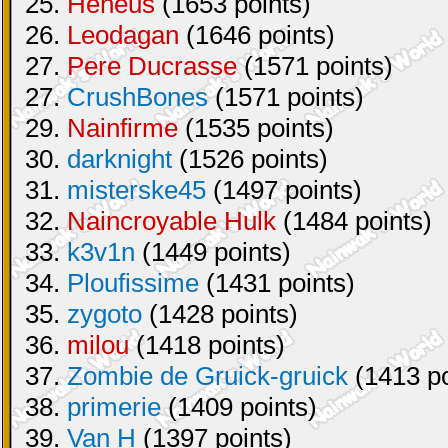
25.
Heneus
(1653 points)
26.
Leodagan
(1646 points)
27.
Pere Ducrasse
(1571 points)
27.
CrushBones
(1571 points)
29.
Nainfirme
(1535 points)
30.
darknight
(1526 points)
31.
misterske45
(1497 points)
32.
Naincroyable Hulk
(1484 points)
33.
k3v1n
(1449 points)
34.
Ploufissime
(1431 points)
35.
zygoto
(1428 points)
36.
milou
(1418 points)
37.
Zombie de Gruick-gruick
(1413 po
38.
primerie
(1409 points)
39.
Van H
(1397 points)