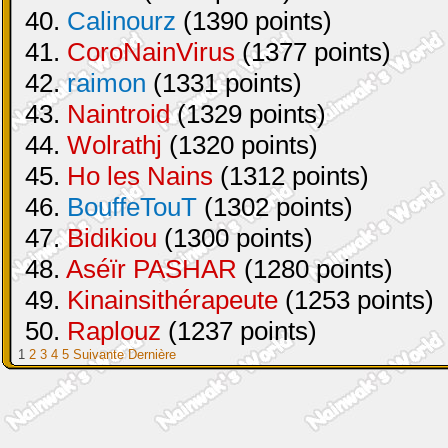
40.
Calinourz
(1390 points)
41.
CoroNainVirus
(1377 points)
42.
raimon
(1331 points)
43.
Naintroid
(1329 points)
44.
Wolrathj
(1320 points)
45.
Ho les Nains
(1312 points)
46.
BouffeTouT
(1302 points)
47.
Bidikiou
(1300 points)
48.
Aséïr PASHAR
(1280 points)
49.
Kinainsithérapeute
(1253 points)
50.
Raplouz
(1237 points)
1
2
3
4
5
Suivante
Dernière