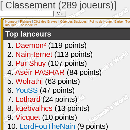
[ Classement (289 joueurs)]
Honneur
|
Ridicule
|
Côté des Braves
|
Côté des Sadiques
|
Points de Honte
|
Barbe
|
Tu
mouillés
|
Top lanceurs
Top lanceurs
1.
Daemon²
(119 points)
2.
Nain-ternet
(113 points)
3.
Pur Shuy
(107 points)
4.
Aséïr PASHAR
(84 points)
5.
Wolrathj
(63 points)
6.
YouSS
(47 points)
7.
Lothard
(24 points)
8.
kuebvalhcs
(13 points)
9.
Vicquet
(10 points)
10.
LordFouTheNain
(9 points)