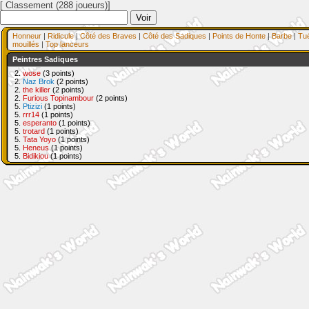
[ Classement (288 joueurs)]
Honneur
|
Ridicule
|
Côté des Braves
|
Côté des Sadiques
|
Points de Honte
|
Barbe
|
Tu
mouillés
|
Top lanceurs
Peintres Sadiques
2.
wose
(3 points)
2.
Naz Brok
(2 points)
2.
the killer
(2 points)
2.
Furious Topinambour
(2 points)
5.
Ptizizi
(1 points)
5.
rrr14
(1 points)
5.
esperanto
(1 points)
5.
trotard
(1 points)
5.
Tata Yoyo
(1 points)
5.
Heneus
(1 points)
5.
Bidikiou
(1 points)