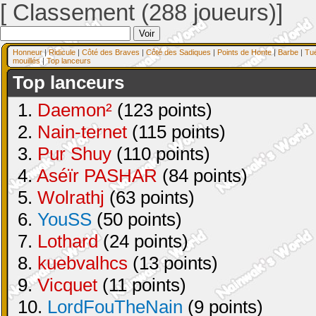
[ Classement (288 joueurs)]
Honneur
|
Ridicule
|
Côté des Braves
|
Côté des Sadiques
|
Points de Honte
|
Barbe
|
Tu
mouillés
|
Top lanceurs
Top lanceurs
1.
Daemon²
(123 points)
2.
Nain-ternet
(115 points)
3.
Pur Shuy
(110 points)
4.
Aséïr PASHAR
(84 points)
5.
Wolrathj
(63 points)
6.
YouSS
(50 points)
7.
Lothard
(24 points)
8.
kuebvalhcs
(13 points)
9.
Vicquet
(11 points)
10.
LordFouTheNain
(9 points)