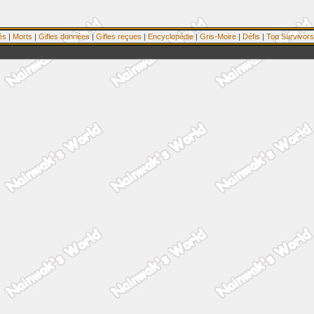
és
|
Morts
|
Gifles données
|
Gifles reçues
|
Encyclopédie
|
Gris-Moire
|
Défis
|
Top Survivors