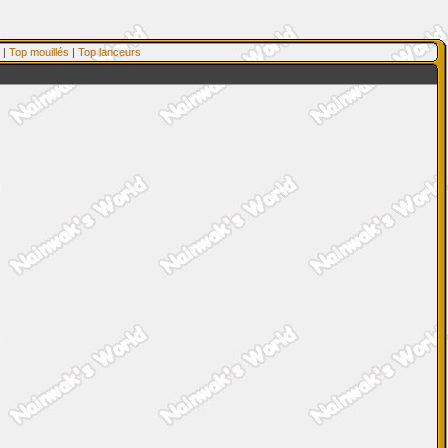
|
Top mouillés
|
Top lanceurs