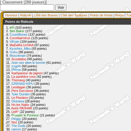
[ Classement (289 joueurs)]
Honneur
|
Ridicule
|
Côté des Braves
|
Côté des Sadiques
|
Points de Honte
|
Barbe
|
Tu
Points de Ridicule
1.
iehl
(510 points)
2.
Ben Baker
(277 points)
3.
CrushBones
(137 points)
4.
CoroNainVirus
(125 points)
5.
Vil'nain
(104 points)
6.
MaDaRa UchIhA
(97 points)
7.
Kyoshiro_Mibu
(93 points)
8.
Goku
(86 points)
9.
Musclenain
(74 points)
10.
Scoobidoo
(68 points)
11.
Jean nez plein le bonnet
(61 points)
12.
zygoto
(60 points)
13.
Phénix
(58 points)
14.
Rampaneur de pignon
(47 points)
15.
La panthère rose
(42 points)
16.
Thomasg
(40 points)
17.
GRENAD-KIPU
(39 points)
18.
Leodagan
(36 points)
18.
Pere Ducrasse
(36 points)
20.
Tyler Durden
(35 points)
21.
Le Pistolero
(33 points)
22.
Okinawa
(28 points)
23.
Ho les Nains
(24 points)
24.
Aséïr PASHAR
(23 points)
25.
LinK²
(22 points)
26.
Prosper le Purineur
(21 points)
27.
Floggy
(20 points)
27.
Noz
(20 points)
27.
The Dude
(20 points)
30.
raimon
(17 points)