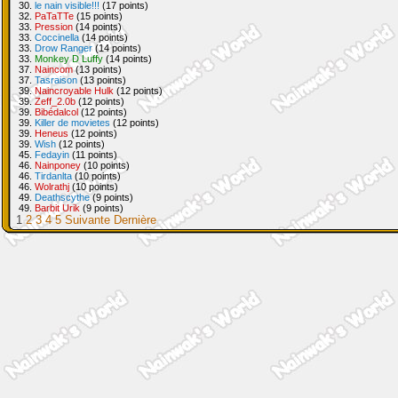
30.
le nain visible!!!
(17 points)
32.
PaTaTTe
(15 points)
33.
Pression
(14 points)
33.
Coccinella
(14 points)
33.
Drow Ranger
(14 points)
33.
Monkey D Luffy
(14 points)
37.
Naincom
(13 points)
37.
Tasraison
(13 points)
39.
Naincroyable Hulk
(12 points)
39.
Zeff_2.0b
(12 points)
39.
Bibédalcol
(12 points)
39.
Killer de movietes
(12 points)
39.
Heneus
(12 points)
39.
Wish
(12 points)
45.
Fedayin
(11 points)
46.
Nainponey
(10 points)
46.
Tirdanlta
(10 points)
46.
Wolrathj
(10 points)
49.
Deathscythe
(9 points)
49.
Barbit Urik
(9 points)
1
2
3
4
5
Suivante
Dernière