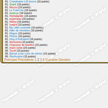
81.
Cristalnaine-LSI-bonne
(16 points)
81.
Snark
(16 points)
81.
Msyuu
(16 points)
81.
Le CoinCoin
(16 points)
81.
astacus
(16 points)
81.
Homelander
(16 points)
81.
esperanto
(16 points)
81.
Nainki
(16 points)
81.
trotard
(16 points)
81.
My Little Louisette
(16 points)
81.
Killer de movietes
(16 points)
81.
Magus
(16 points)
81.
Phénix
(16 points)
81.
King of Kekeland
(16 points)
95.
Nonostria
(15 points)
95.
Chasseur de fourbes
(15 points)
95.
mani l amie
(15 points)
95.
Tyzef
(15 points)
95.
Barrez vous cons de mimes
(15 points)
95.
Ploufissime
(15 points)
Première
Précédente
1
2
3
4
Suivante
Dernière