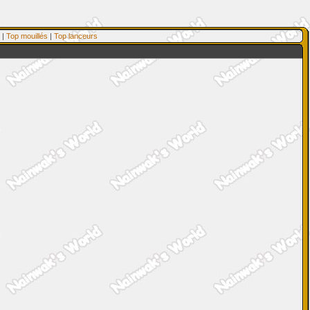
|
Top mouillés
|
Top lanceurs