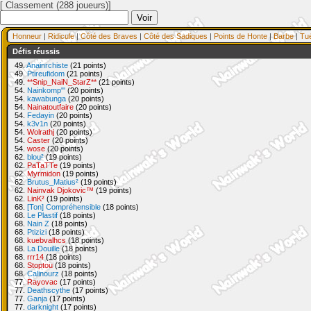
[ Classement (288 joueurs)]
Honneur
|
Ridicule
|
Côté des Braves
|
Côté des Sadiques
|
Points de Honte
|
Barbe
|
Tu
Défis réussis
49.
Anainrchiste
(21 points)
49.
Ptireufidom
(21 points)
49.
**Snip_NaiN_StarZ**
(21 points)
54.
Nainkomp"'
(20 points)
54.
kawabunga
(20 points)
54.
Nainatoutfaire
(20 points)
54.
Fedayin
(20 points)
54.
k3v1n
(20 points)
54.
Wolrathj
(20 points)
54.
Caster
(20 points)
54.
wose
(20 points)
62.
blou²
(19 points)
62.
PaTaTTe
(19 points)
62.
Myrmidon
(19 points)
62.
Brutus_Matius²
(19 points)
62.
Nainvak Djokovic™
(19 points)
62.
LinK²
(19 points)
68.
[Ton] Compréhensible
(18 points)
68.
Le Plastif
(18 points)
68.
Nain Z
(18 points)
68.
Ptizizi
(18 points)
68.
kuebvalhcs
(18 points)
68.
La Douille
(18 points)
68.
rrr14
(18 points)
68.
Stoptou
(18 points)
68.
Calinourz
(18 points)
77.
Rayovac
(17 points)
77.
Deathscythe
(17 points)
77.
Ganja
(17 points)
77.
darknight
(17 points)