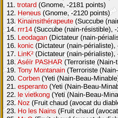
11.
trotard
(Gnome, -2181 points)
12.
Heneus
(Gnome, -2120 points)
13.
Kinainsithérapeute
(Succube (nain-
14.
rrr14
(Succube (nain-résistible), 
15.
Leodagan
(Dictateur (nain-périali
16.
konic
(Dictateur (nain-périaliste),
17.
LinK²
(Dictateur (nain-périaliste),
18.
Aséïr PASHAR
(Terroriste (Nain-t
19.
Tony Montanain
(Terroriste (Nain-
20.
Corben
(Yeti (Nain-Beau-Minable)
21.
esperanto
(Yeti (Nain-Beau-Minabl
22.
le vietkong
(Yeti (Nain-Beau-Minab
23.
Noz
(Fruit chaud (avocat du diabl
23.
Ho les Nains
(Fruit chaud (avocat