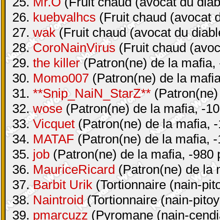
25.
Mr.O
(Fruit chaud (avocat du diab
26.
kuebvalhcs
(Fruit chaud (avocat d
27.
wak
(Fruit chaud (avocat du diabl
28.
CoroNainVirus
(Fruit chaud (avoc
29.
the killer
(Patron(ne) de la mafia, 
30.
Momo007
(Patron(ne) de la mafia
31.
**Snip_NaiN_StarZ**
(Patron(ne) 
32.
wose
(Patron(ne) de la mafia, -10
33.
Vicquet
(Patron(ne) de la mafia, -
34.
MATAF
(Patron(ne) de la mafia, -
35.
job
(Patron(ne) de la mafia, -980 
36.
MauriceRicard
(Patron(ne) de la 
37.
Barbit Urik
(Tortionnaire (nain-pit
38.
Naintroid
(Tortionnaire (nain-pitoy
39.
pmarcuzz
(Pyromane (nain-cendia