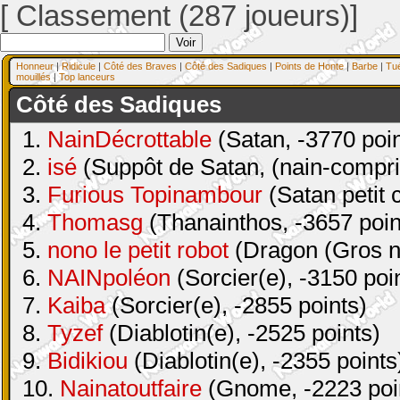
[ Classement (287 joueurs)]
Honneur
|
Ridicule
|
Côté des Braves
|
Côté des Sadiques
|
Points de Honte
|
Barbe
|
Tu
mouillés
|
Top lanceurs
Côté des Sadiques
1.
NainDécrottable
(Satan, -3770 poin
2.
isé
(Suppôt de Satan, (nain-compri
3.
Furious Topinambour
(Satan petit 
4.
Thomasg
(Thanainthos, -3657 poin
5.
nono le petit robot
(Dragon (Gros na
6.
NAINpoléon
(Sorcier(e), -3150 poi
7.
Kaiba
(Sorcier(e), -2855 points)
8.
Tyzef
(Diablotin(e), -2525 points)
9.
Bidikiou
(Diablotin(e), -2355 points
10.
Nainatoutfaire
(Gnome, -2223 poi