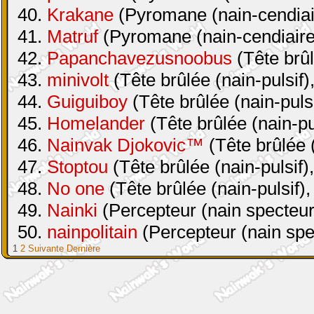
40.
Krakane
(Pyromane (nain-cendiair
41.
Matruf
(Pyromane (nain-cendiaire 
42.
Papanchavezusnoobus
(Tête brûl
43.
minivolt
(Tête brûlée (nain-pulsif)
44.
Guiguiboy
(Tête brûlée (nain-pulsi
45.
Homelander
(Tête brûlée (nain-pul
46.
Nainvak Djokovic™
(Tête brûlée (
47.
Stoptou
(Tête brûlée (nain-pulsif)
48.
No one
(Tête brûlée (nain-pulsif),
49.
Nainki
(Percepteur (nain specteur
50.
nainpolitain
(Percepteur (nain spe
1
2
Suivante
Dernière