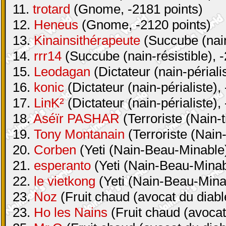
11.
trotard
(Gnome, -2181 points)
12.
Heneus
(Gnome, -2120 points)
13.
Kinainsithérapeute
(Succube (nain-
14.
rrr14
(Succube (nain-résistible), 
15.
Leodagan
(Dictateur (nain-périali
16.
konic
(Dictateur (nain-périaliste),
17.
LinK²
(Dictateur (nain-périaliste),
18.
Aséïr PASHAR
(Terroriste (Nain-t
19.
Tony Montanain
(Terroriste (Nain-
20.
Corben
(Yeti (Nain-Beau-Minable)
21.
esperanto
(Yeti (Nain-Beau-Minabl
22.
le vietkong
(Yeti (Nain-Beau-Minab
23.
Noz
(Fruit chaud (avocat du diabl
23.
Ho les Nains
(Fruit chaud (avocat