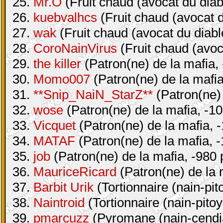
25.
Mr.O
(Fruit chaud (avocat du diab
26.
kuebvalhcs
(Fruit chaud (avocat d
27.
wak
(Fruit chaud (avocat du diabl
28.
CoroNainVirus
(Fruit chaud (avoc
29.
the killer
(Patron(ne) de la mafia, 
30.
Momo007
(Patron(ne) de la mafia
31.
**Snip_NaiN_StarZ**
(Patron(ne) 
32.
wose
(Patron(ne) de la mafia, -10
33.
Vicquet
(Patron(ne) de la mafia, -
34.
MATAF
(Patron(ne) de la mafia, -
35.
job
(Patron(ne) de la mafia, -980 
36.
MauriceRicard
(Patron(ne) de la 
37.
Barbit Urik
(Tortionnaire (nain-pit
38.
Naintroid
(Tortionnaire (nain-pitoy
39.
pmarcuzz
(Pyromane (nain-cendia