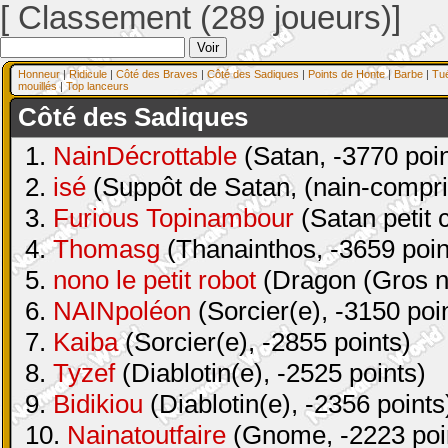
[ Classement (289 joueurs)]
Honneur
|
Ridicule
|
Côté des Braves
|
Côté des Sadiques
|
Points de Honte
|
Barbe
|
Tu
mouillés
|
Top lanceurs
Côté des Sadiques
1.
NainDécrottable
(Satan, -3770 poin
2.
isé
(Suppôt de Satan, (nain-compri
3.
Furious Topinambour
(Satan petit 
4.
Thomasg
(Thanainthos, -3659 poin
5.
nono le petit robot
(Dragon (Gros na
6.
NAINpoléon
(Sorcier(e), -3150 poi
7.
Kaiba
(Sorcier(e), -2855 points)
8.
Tyzef
(Diablotin(e), -2525 points)
9.
Bidikiou
(Diablotin(e), -2356 points
10.
Nainatoutfaire
(Gnome, -2223 poi