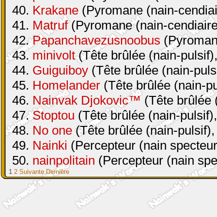
40.
Krakane
(Pyromane (nain-cendiair
41.
Matruf
(Pyromane (nain-cendiaire 
42.
Papanchavezusnoobus
(Pyromane
43.
minivolt
(Tête brûlée (nain-pulsif)
44.
Guiguiboy
(Tête brûlée (nain-pulsi
45.
Homelander
(Tête brûlée (nain-pul
46.
Nainvak Djokovic™
(Tête brûlée (
47.
Stoptou
(Tête brûlée (nain-pulsif)
48.
No one
(Tête brûlée (nain-pulsif),
49.
Nainki
(Percepteur (nain specteur
50.
nainpolitain
(Percepteur (nain spe
1
2
Suivante
Dernière