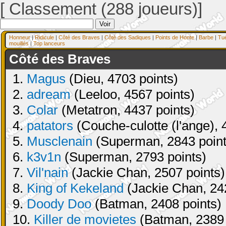
[ Classement (288 joueurs)]
Honneur
|
Ridicule
|
Côté des Braves
|
Côté des Sadiques
|
Points de Honte
|
Barbe
|
Tu
mouillés
|
Top lanceurs
Côté des Braves
1.
Magus
(Dieu, 4703 points)
2.
adream
(Leeloo, 4567 points)
3.
Colar
(Metatron, 4437 points)
4.
patators
(Couche-culotte (l'ange), 
5.
Musclenain
(Superman, 2843 point
6.
k3v1n
(Superman, 2793 points)
7.
Vil'nain
(Jackie Chan, 2507 points)
8.
King of Kekeland
(Jackie Chan, 24
9.
Doody Doo
(Batman, 2408 points)
10.
Killer de movietes
(Batman, 2389 