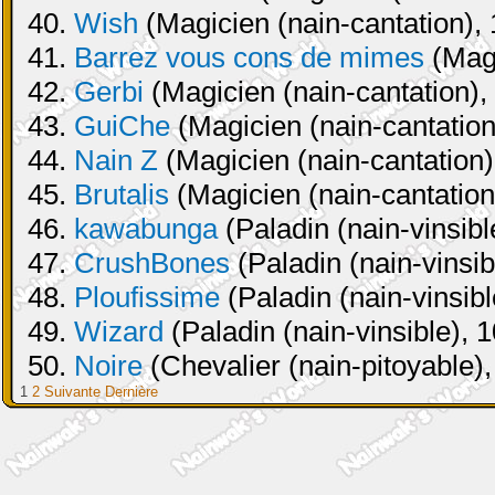
40.
Wish
(Magicien (nain-cantation), 
41.
Barrez vous cons de mimes
(Magi
42.
Gerbi
(Magicien (nain-cantation),
43.
GuiChe
(Magicien (nain-cantation
44.
Nain Z
(Magicien (nain-cantation)
45.
Brutalis
(Magicien (nain-cantation
46.
kawabunga
(Paladin (nain-vinsibl
47.
CrushBones
(Paladin (nain-vinsib
48.
Ploufissime
(Paladin (nain-vinsibl
49.
Wizard
(Paladin (nain-vinsible), 
50.
Noire
(Chevalier (nain-pitoyable),
1
2
Suivante
Dernière