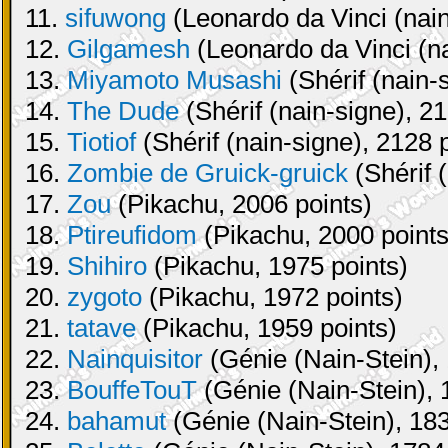
11.
sifuwong
(Leonardo da Vinci (nain
12.
Gilgamesh
(Leonardo da Vinci (na
13.
Miyamoto Musashi
(Shérif (nain-
14.
The Dude
(Shérif (nain-signe), 21
15.
Tiotiof
(Shérif (nain-signe), 2128 
16.
Zombie de Gruick-gruick
(Shérif 
17.
Zou
(Pikachu, 2006 points)
18.
Ptireufidom
(Pikachu, 2000 points
19.
Shihiro
(Pikachu, 1975 points)
20.
zygoto
(Pikachu, 1972 points)
21.
tatave
(Pikachu, 1959 points)
22.
Nainquisitor
(Génie (Nain-Stein), 
23.
BouffeTouT
(Génie (Nain-Stein), 
24.
bahamut
(Génie (Nain-Stein), 183