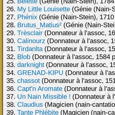
25.
Belette
(Génie (Nain-Stein), 1784 
26.
My Little Louisette
(Génie (Nain-St
27.
Phénix
(Génie (Nain-Stein), 1710 
28.
Brutus_Matius²
(Génie (Nain-Stei
29.
Trèsclair
(Donnateur à l'assoc, 16
30.
Calinourz
(Donnateur à l'assoc, 1
31.
Tirdanlta
(Donnateur à l'assoc, 15
32.
Blob
(Donnateur à l'assoc, 1584 p
33.
darknight
(Donnateur à l'assoc, 1
34.
GRENAD-KIPU
(Donnateur à l'as
35.
chassot
(Donnateur à l'assoc, 151
36.
Capt'n Aromate
(Donnateur à l'as
37.
Un Nain Missible !
(Donnateur à l
38.
Claudius
(Magicien (nain-cantatio
39.
Tante Phlébite
(Magicien (nain-can