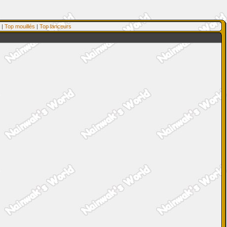
|
Top mouillés
|
Top lanceurs