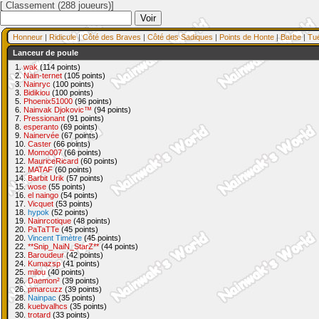
[ Classement (288 joueurs)]
Honneur
|
Ridicule
|
Côté des Braves
|
Côté des Sadiques
|
Points de Honte
|
Barbe
|
Tu
Lanceur de poule
1.
wak
(114 points)
2.
Nain-ternet
(105 points)
3.
Nainryc
(100 points)
3.
Bidikiou
(100 points)
5.
Phoenix51000
(96 points)
6.
Nainvak Djokovic™
(94 points)
7.
Pressionant
(91 points)
8.
esperanto
(69 points)
9.
Nainervée
(67 points)
10.
Caster
(66 points)
10.
Momo007
(66 points)
12.
MauriceRicard
(60 points)
12.
MATAF
(60 points)
14.
Barbit Urik
(57 points)
15.
wose
(55 points)
16.
el naingo
(54 points)
17.
Vicquet
(53 points)
18.
hypok
(52 points)
19.
Nainrcotique
(48 points)
20.
PaTaTTe
(45 points)
20.
Vincent Timètre
(45 points)
22.
**Snip_NaiN_StarZ**
(44 points)
23.
Baroudeur
(42 points)
24.
Kumazsp
(41 points)
25.
milou
(40 points)
26.
Daemon²
(39 points)
26.
pmarcuzz
(39 points)
28.
Nainpac
(35 points)
28.
kuebvalhcs
(35 points)
30.
trotard
(33 points)