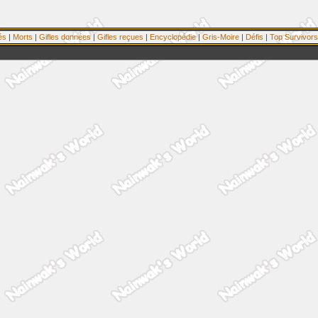
és
|
Morts
|
Gifles données
|
Gifles reçues
|
Encyclopédie
|
Gris-Moire
|
Défis
|
Top Survivors