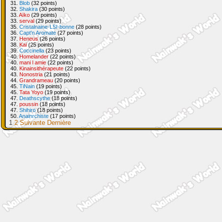
31.
Blob
(32 points)
32.
Shakira
(30 points)
33.
Aïko
(29 points)
33.
serval
(29 points)
35.
Cristalnaine-LSI-bonne
(28 points)
36.
Capt'n Aromate
(27 points)
37.
Heneus
(26 points)
38.
Kai
(25 points)
39.
Coccinella
(23 points)
40.
Homelander
(22 points)
40.
mani l amie
(22 points)
40.
Kinainsithérapeute
(22 points)
43.
Nonostria
(21 points)
44.
Grandrameau
(20 points)
45.
TiNain
(19 points)
45.
Tata Yoyo
(19 points)
47.
Deathscythe
(18 points)
47.
poussin
(18 points)
47.
Shihiro
(18 points)
50.
Anainrchiste
(17 points)
1
2
Suivante
Dernière