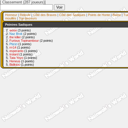
[ Classement (287 joueurs)]
Honneur
|
Ridicule
|
Côté des Braves
|
Côté des Sadiques
|
Points de Honte
|
Barbe
|
Tu
mouillés
|
Top lanceurs
Peintres Sadiques
2.
wose
(3 points)
2.
Naz Brok
(2 points)
2.
the killer
(2 points)
2.
Furious Topinambour
(2 points)
5.
Ptizizi
(1 points)
5.
rrr14
(1 points)
5.
esperanto
(1 points)
5.
trotard
(1 points)
5.
Tata Yoyo
(1 points)
5.
Heneus
(1 points)
5.
Bidikiou
(1 points)