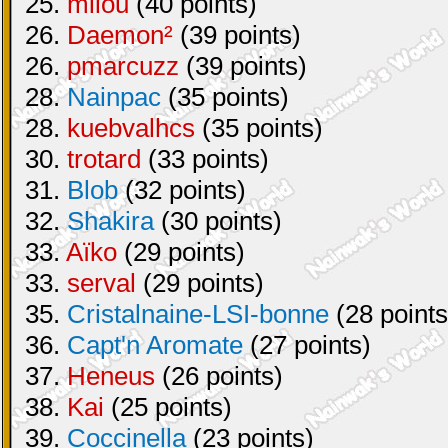
25.
milou
(40 points)
26.
Daemon²
(39 points)
26.
pmarcuzz
(39 points)
28.
Nainpac
(35 points)
28.
kuebvalhcs
(35 points)
30.
trotard
(33 points)
31.
Blob
(32 points)
32.
Shakira
(30 points)
33.
Aïko
(29 points)
33.
serval
(29 points)
35.
Cristalnaine-LSI-bonne
(28 points
36.
Capt'n Aromate
(27 points)
37.
Heneus
(26 points)
38.
Kai
(25 points)
39.
Coccinella
(23 points)