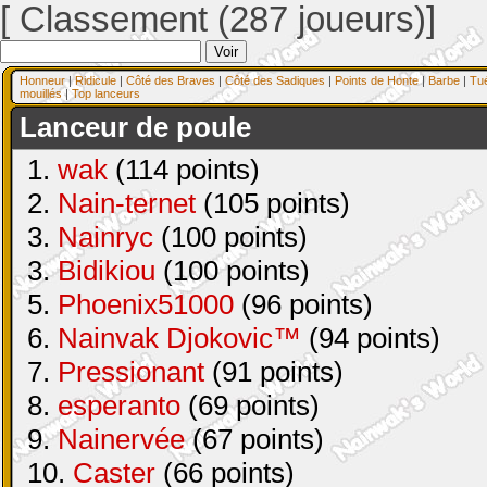
[ Classement (287 joueurs)]
Honneur
|
Ridicule
|
Côté des Braves
|
Côté des Sadiques
|
Points de Honte
|
Barbe
|
Tu
mouillés
|
Top lanceurs
Lanceur de poule
1.
wak
(114 points)
2.
Nain-ternet
(105 points)
3.
Nainryc
(100 points)
3.
Bidikiou
(100 points)
5.
Phoenix51000
(96 points)
6.
Nainvak Djokovic™
(94 points)
7.
Pressionant
(91 points)
8.
esperanto
(69 points)
9.
Nainervée
(67 points)
10.
Caster
(66 points)