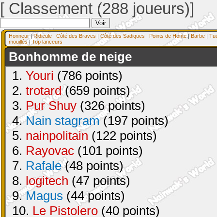
[ Classement (288 joueurs)]
Honneur
|
Ridicule
|
Côté des Braves
|
Côté des Sadiques
|
Points de Honte
|
Barbe
|
Tu
mouillés
|
Top lanceurs
Bonhomme de neige
1.
Youri
(786 points)
2.
trotard
(659 points)
3.
Pur Shuy
(326 points)
4.
Nain stagram
(197 points)
5.
nainpolitain
(122 points)
6.
Rayovac
(101 points)
7.
Rafale
(48 points)
8.
logitech
(47 points)
9.
Magus
(44 points)
10.
Le Pistolero
(40 points)