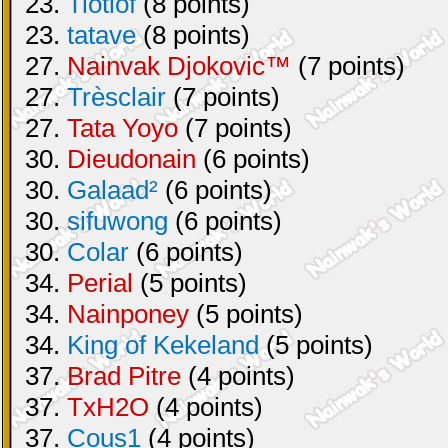
23.
Tiotiof
(8 points)
23.
tatave
(8 points)
27.
Nainvak Djokovic™
(7 points)
27.
Trèsclair
(7 points)
27.
Tata Yoyo
(7 points)
30.
Dieudonain
(6 points)
30.
Galaad²
(6 points)
30.
sifuwong
(6 points)
30.
Colar
(6 points)
34.
Perial
(5 points)
34.
Nainponey
(5 points)
34.
King of Kekeland
(5 points)
37.
Brad Pitre
(4 points)
37.
TxH2O
(4 points)
37.
Cous1
(4 points)