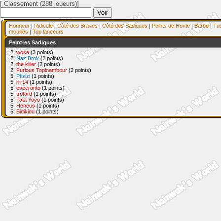
[ Classement (288 joueurs)]
Honneur
|
Ridicule
|
Côté des Braves
|
Côté des Sadiques
|
Points de Honte
|
Barbe
|
Tu
mouillés
|
Top lanceurs
Peintres Sadiques
2.
wose
(3 points)
2.
Naz Brok
(2 points)
2.
the killer
(2 points)
2.
Furious Topinambour
(2 points)
5.
Ptizizi
(1 points)
5.
rrr14
(1 points)
5.
esperanto
(1 points)
5.
trotard
(1 points)
5.
Tata Yoyo
(1 points)
5.
Heneus
(1 points)
5.
Bidikiou
(1 points)