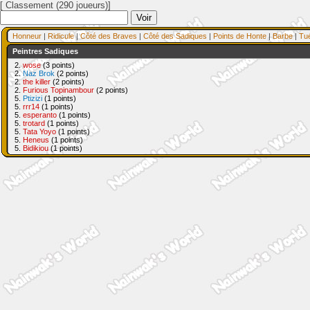
[ Classement (290 joueurs)]
Honneur
|
Ridicule
|
Côté des Braves
|
Côté des Sadiques
|
Points de Honte
|
Barbe
|
Tu
Peintres Sadiques
2.
wose
(3 points)
2.
Naz Brok
(2 points)
2.
the killer
(2 points)
2.
Furious Topinambour
(2 points)
5.
Ptizizi
(1 points)
5.
rrr14
(1 points)
5.
esperanto
(1 points)
5.
trotard
(1 points)
5.
Tata Yoyo
(1 points)
5.
Heneus
(1 points)
5.
Bidikiou
(1 points)