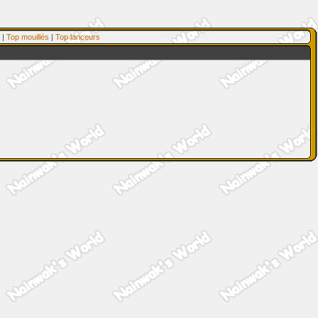
|
Top mouillés
|
Top lanceurs