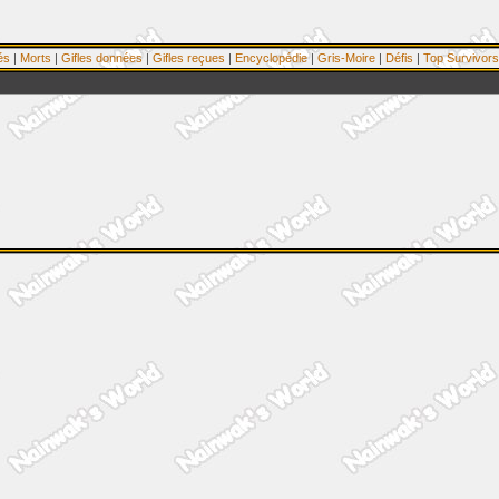
és
|
Morts
|
Gifles données
|
Gifles reçues
|
Encyclopédie
|
Gris-Moire
|
Défis
|
Top Survivors