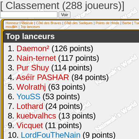
[ Classement (288 joueurs)]
Honneur
|
Ridicule
|
Côté des Braves
|
Côté des Sadiques
|
Points de Honte
|
Barbe
|
Tu
mouillés
|
Top lanceurs
Top lanceurs
1.
Daemon²
(126 points)
2.
Nain-ternet
(117 points)
3.
Pur Shuy
(114 points)
4.
Aséïr PASHAR
(84 points)
5.
Wolrathj
(63 points)
6.
YouSS
(53 points)
7.
Lothard
(24 points)
8.
kuebvalhcs
(13 points)
9.
Vicquet
(11 points)
10.
LordFouTheNain
(9 points)