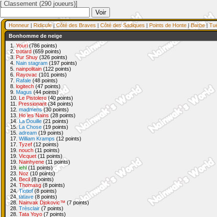
[ Classement (290 joueurs)]
Honneur
|
Ridicule
|
Côté des Braves
|
Côté des Sadiques
|
Points de Honte
|
Barbe
|
Tu
Bonhomme de neige
1.
Youri
(786 points)
2.
trotard
(659 points)
3.
Pur Shuy
(326 points)
4.
Nain stagram
(197 points)
5.
nainpolitain
(122 points)
6.
Rayovac
(101 points)
7.
Rafale
(48 points)
8.
logitech
(47 points)
9.
Magus
(44 points)
10.
Le Pistolero
(40 points)
11.
Pressionant
(34 points)
12.
madmens
(30 points)
13.
Ho les Nains
(28 points)
14.
La Douille
(21 points)
15.
La Chose
(19 points)
15.
adream
(19 points)
17.
William Kramps
(12 points)
17.
Tyzef
(12 points)
19.
nouch
(11 points)
19.
Vicquet
(11 points)
19.
Nainhyene
(11 points)
19.
iehl
(11 points)
23.
Noz
(10 points)
24.
Becil
(8 points)
24.
Thomasg
(8 points)
24.
Tiotiof
(8 points)
24.
tatave
(8 points)
28.
Nainvak Djokovic™
(7 points)
28.
Trèsclair
(7 points)
28.
Tata Yoyo
(7 points)