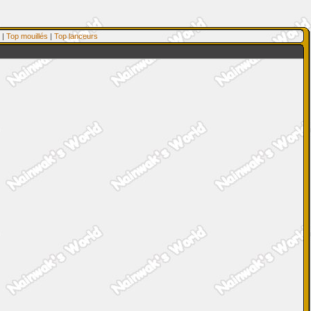
|
Top mouillés
|
Top lanceurs