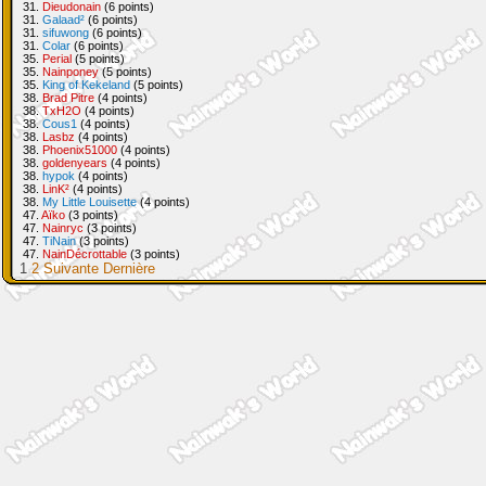
31.
Dieudonain
(6 points)
31.
Galaad²
(6 points)
31.
sifuwong
(6 points)
31.
Colar
(6 points)
35.
Perial
(5 points)
35.
Nainponey
(5 points)
35.
King of Kekeland
(5 points)
38.
Brad Pitre
(4 points)
38.
TxH2O
(4 points)
38.
Cous1
(4 points)
38.
Lasbz
(4 points)
38.
Phoenix51000
(4 points)
38.
goldenyears
(4 points)
38.
hypok
(4 points)
38.
LinK²
(4 points)
38.
My Little Louisette
(4 points)
47.
Aïko
(3 points)
47.
Nainryc
(3 points)
47.
TiNain
(3 points)
47.
NainDécrottable
(3 points)
1
2
Suivante
Dernière