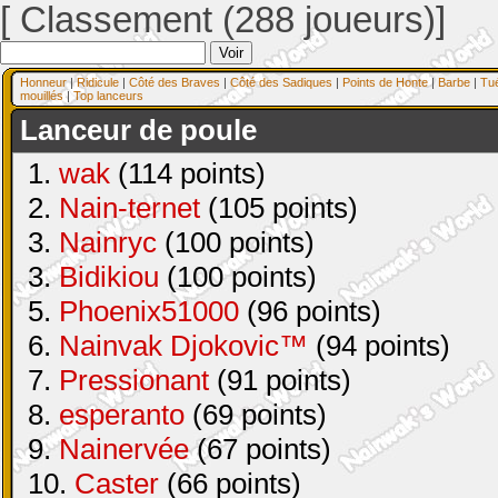
[ Classement (288 joueurs)]
Honneur
|
Ridicule
|
Côté des Braves
|
Côté des Sadiques
|
Points de Honte
|
Barbe
|
Tu
mouillés
|
Top lanceurs
Lanceur de poule
1.
wak
(114 points)
2.
Nain-ternet
(105 points)
3.
Nainryc
(100 points)
3.
Bidikiou
(100 points)
5.
Phoenix51000
(96 points)
6.
Nainvak Djokovic™
(94 points)
7.
Pressionant
(91 points)
8.
esperanto
(69 points)
9.
Nainervée
(67 points)
10.
Caster
(66 points)