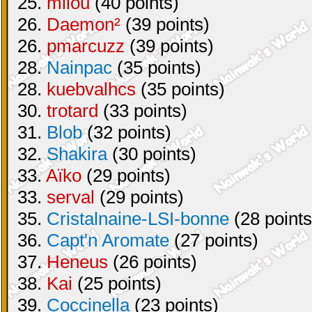
25.
milou
(40 points)
26.
Daemon²
(39 points)
26.
pmarcuzz
(39 points)
28.
Nainpac
(35 points)
28.
kuebvalhcs
(35 points)
30.
trotard
(33 points)
31.
Blob
(32 points)
32.
Shakira
(30 points)
33.
Aïko
(29 points)
33.
serval
(29 points)
35.
Cristalnaine-LSI-bonne
(28 points
36.
Capt'n Aromate
(27 points)
37.
Heneus
(26 points)
38.
Kai
(25 points)
39.
Coccinella
(23 points)