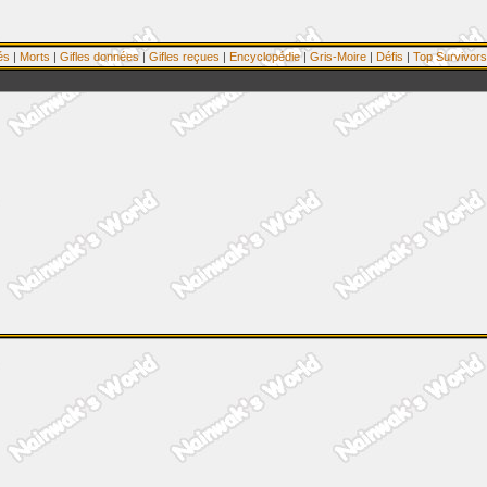
és
|
Morts
|
Gifles données
|
Gifles reçues
|
Encyclopédie
|
Gris-Moire
|
Défis
|
Top Survivors