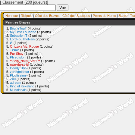
[ Classement (288 joueurs)]
Honneur
|
Ridicule
|
Côté des Braves
|
Côté des Sadiques
|
Points de Honte
|
Barbe
|
Tu
Peintres Braves
1.
BouffeTouT
(4 points)
2.
My Little Louisette
(2 points)
2.
Sebastien T
(2 points)
2.
LordFouTheNain
(2 points)
5.
Ø
(1 points)
5.
Onizuka Vizi Rouge
(1 points)
5.
TiNain
(1 points)
5.
Pur Shuy
(1 points)
5.
Ptireufidom
(1 points)
5.
**Snip_NaiN_StarZ**
(1 points)
5.
nain-du-striel
(1 points)
5.
Doody Doo
(1 points)
5.
zebedmaster
(1 points)
5.
Ploufissime
(1 points)
5.
Zou
(1 points)
5.
adream
(1 points)
5.
King of Kekeland
(1 points)
5.
Musclenain
(1 points)