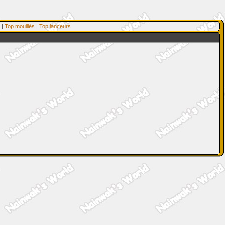
|
Top mouillés
|
Top lanceurs