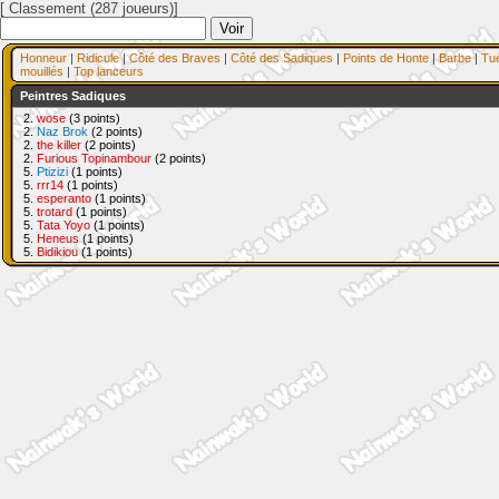
[ Classement (287 joueurs)]
Honneur
|
Ridicule
|
Côté des Braves
|
Côté des Sadiques
|
Points de Honte
|
Barbe
|
Tu
mouillés
|
Top lanceurs
Peintres Sadiques
2.
wose
(3 points)
2.
Naz Brok
(2 points)
2.
the killer
(2 points)
2.
Furious Topinambour
(2 points)
5.
Ptizizi
(1 points)
5.
rrr14
(1 points)
5.
esperanto
(1 points)
5.
trotard
(1 points)
5.
Tata Yoyo
(1 points)
5.
Heneus
(1 points)
5.
Bidikiou
(1 points)