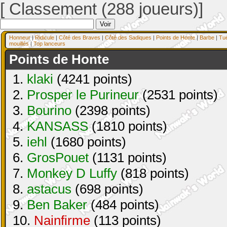
[ Classement (288 joueurs)]
Honneur
|
Ridicule
|
Côté des Braves
|
Côté des Sadiques
|
Points de Honte
|
Barbe
|
Tu
mouillés
|
Top lanceurs
Points de Honte
1.
klaki
(4241 points)
2.
Prosper le Purineur
(2531 points)
3.
Bourino
(2398 points)
4.
KANSASS
(1810 points)
5.
iehl
(1680 points)
6.
GrosPouet
(1131 points)
7.
Monkey D Luffy
(818 points)
8.
astacus
(698 points)
9.
Ben Baker
(484 points)
10.
Nainfirme
(113 points)