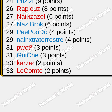
24.
Ptizizi
(9 points)
26.
Raplouz
(8 points)
27.
Naiиzazeł
(6 points)
27.
Naz Brok
(6 points)
29.
PeePooDo
(4 points)
29.
nainxtraterrestre
(4 points)
31.
pwet²
(3 points)
31.
GuiChe
(3 points)
33.
karzeł
(2 points)
33.
LeComte
(2 points)