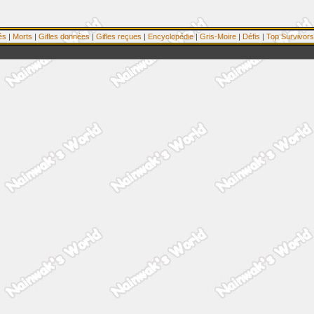
és
|
Morts
|
Gifles données
|
Gifles reçues
|
Encyclopédie
|
Gris-Moire
|
Défis
|
Top Survivors