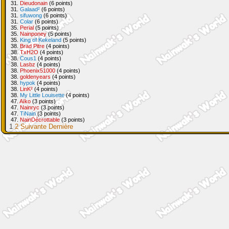
31.
Dieudonain
(6 points)
31.
Galaad²
(6 points)
31.
sifuwong
(6 points)
31.
Colar
(6 points)
35.
Perial
(5 points)
35.
Nainponey
(5 points)
35.
King of Kekeland
(5 points)
38.
Brad Pitre
(4 points)
38.
TxH2O
(4 points)
38.
Cous1
(4 points)
38.
Lasbz
(4 points)
38.
Phoenix51000
(4 points)
38.
goldenyears
(4 points)
38.
hypok
(4 points)
38.
LinK²
(4 points)
38.
My Little Louisette
(4 points)
47.
Aïko
(3 points)
47.
Nainryc
(3 points)
47.
TiNain
(3 points)
47.
NainDécrottable
(3 points)
1
2
Suivante
Dernière