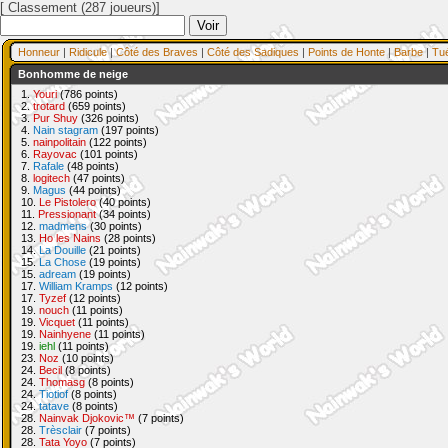
[ Classement (287 joueurs)]
Honneur
|
Ridicule
|
Côté des Braves
|
Côté des Sadiques
|
Points de Honte
|
Barbe
|
Tu
Bonhomme de neige
1.
Youri
(786 points)
2.
trotard
(659 points)
3.
Pur Shuy
(326 points)
4.
Nain stagram
(197 points)
5.
nainpolitain
(122 points)
6.
Rayovac
(101 points)
7.
Rafale
(48 points)
8.
logitech
(47 points)
9.
Magus
(44 points)
10.
Le Pistolero
(40 points)
11.
Pressionant
(34 points)
12.
madmens
(30 points)
13.
Ho les Nains
(28 points)
14.
La Douille
(21 points)
15.
La Chose
(19 points)
15.
adream
(19 points)
17.
William Kramps
(12 points)
17.
Tyzef
(12 points)
19.
nouch
(11 points)
19.
Vicquet
(11 points)
19.
Nainhyene
(11 points)
19.
iehl
(11 points)
23.
Noz
(10 points)
24.
Becil
(8 points)
24.
Thomasg
(8 points)
24.
Tiotiof
(8 points)
24.
tatave
(8 points)
28.
Nainvak Djokovic™
(7 points)
28.
Trèsclair
(7 points)
28.
Tata Yoyo
(7 points)