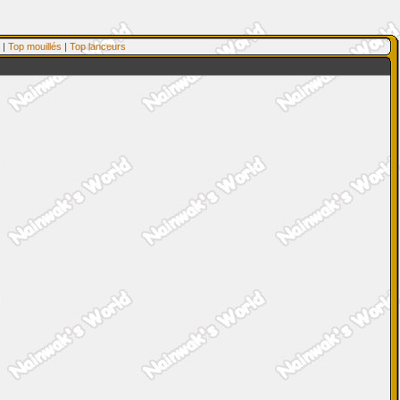
|
Top mouillés
|
Top lanceurs