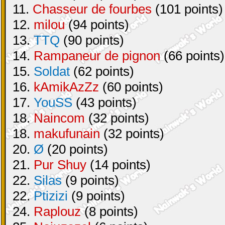
11.
Chasseur de fourbes
(101 points)
12.
milou
(94 points)
13.
TTQ
(90 points)
14.
Rampaneur de pignon
(66 points)
15.
Soldat
(62 points)
16.
kAmikAzZz
(60 points)
17.
YouSS
(43 points)
18.
Naincom
(32 points)
18.
makufunain
(32 points)
20.
Ø
(20 points)
21.
Pur Shuy
(14 points)
22.
Silas
(9 points)
22.
Ptizizi
(9 points)
24.
Raplouz
(8 points)