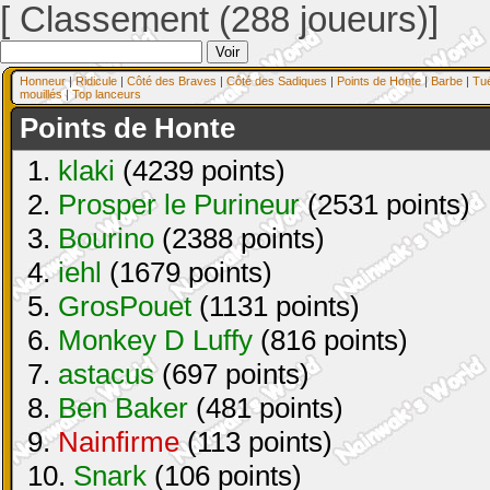
[ Classement (288 joueurs)]
Honneur
|
Ridicule
|
Côté des Braves
|
Côté des Sadiques
|
Points de Honte
|
Barbe
|
Tu
mouillés
|
Top lanceurs
Points de Honte
1.
klaki
(4239 points)
2.
Prosper le Purineur
(2531 points)
3.
Bourino
(2388 points)
4.
iehl
(1679 points)
5.
GrosPouet
(1131 points)
6.
Monkey D Luffy
(816 points)
7.
astacus
(697 points)
8.
Ben Baker
(481 points)
9.
Nainfirme
(113 points)
10.
Snark
(106 points)