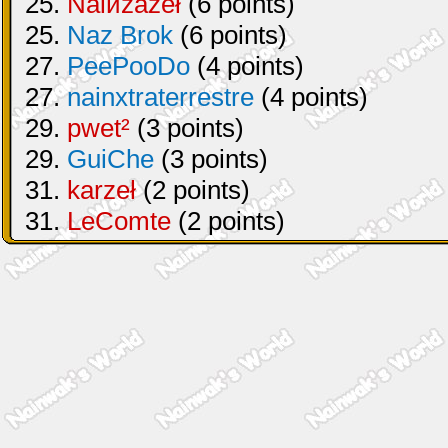
25.
Naiиzazeł
(6 points)
25.
Naz Brok
(6 points)
27.
PeePooDo
(4 points)
27.
nainxtraterrestre
(4 points)
29.
pwet²
(3 points)
29.
GuiChe
(3 points)
31.
karzeł
(2 points)
31.
LeComte
(2 points)