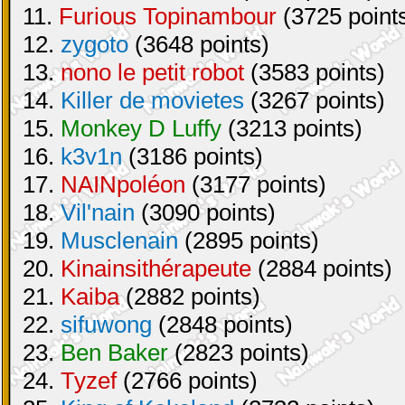
11.
Furious Topinambour
(3725 point
12.
zygoto
(3648 points)
13.
nono le petit robot
(3583 points)
14.
Killer de movietes
(3267 points)
15.
Monkey D Luffy
(3213 points)
16.
k3v1n
(3186 points)
17.
NAINpoléon
(3177 points)
18.
Vil'nain
(3090 points)
19.
Musclenain
(2895 points)
20.
Kinainsithérapeute
(2884 points)
21.
Kaiba
(2882 points)
22.
sifuwong
(2848 points)
23.
Ben Baker
(2823 points)
24.
Tyzef
(2766 points)