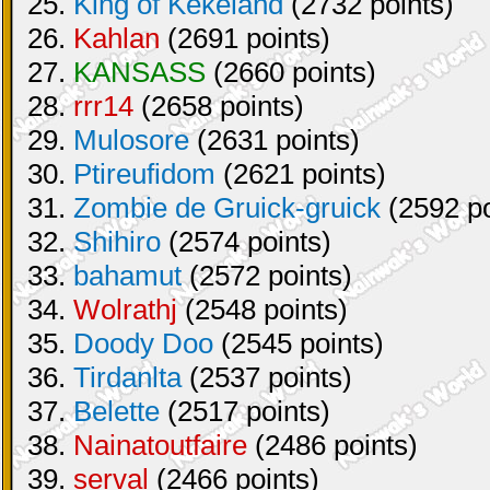
25.
King of Kekeland
(2732 points)
26.
Kahlan
(2691 points)
27.
KANSASS
(2660 points)
28.
rrr14
(2658 points)
29.
Mulosore
(2631 points)
30.
Ptireufidom
(2621 points)
31.
Zombie de Gruick-gruick
(2592 po
32.
Shihiro
(2574 points)
33.
bahamut
(2572 points)
34.
Wolrathj
(2548 points)
35.
Doody Doo
(2545 points)
36.
Tirdanlta
(2537 points)
37.
Belette
(2517 points)
38.
Nainatoutfaire
(2486 points)
39.
serval
(2466 points)