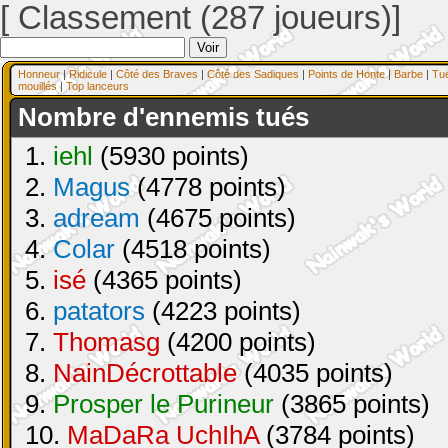
[ Classement (287 joueurs)]
Honneur
|
Ridicule
|
Côté des Braves
|
Côté des Sadiques
|
Points de Honte
|
Barbe
|
Tu
mouillés
|
Top lanceurs
Nombre d'ennemis tués
1.
iehl
(5930 points)
2.
Magus
(4778 points)
3.
adream
(4675 points)
4.
Colar
(4518 points)
5.
isé
(4365 points)
6.
patators
(4223 points)
7.
Thomasg
(4200 points)
8.
NainDécrottable
(4035 points)
9.
Prosper le Purineur
(3865 points)
10.
MaDaRa UchIhA
(3784 points)