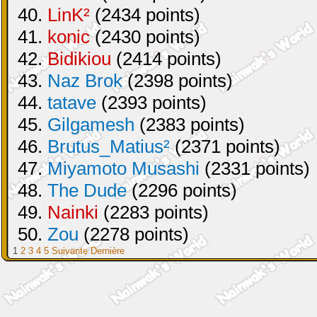
40.
LinK²
(2434 points)
41.
konic
(2430 points)
42.
Bidikiou
(2414 points)
43.
Naz Brok
(2398 points)
44.
tatave
(2393 points)
45.
Gilgamesh
(2383 points)
46.
Brutus_Matius²
(2371 points)
47.
Miyamoto Musashi
(2331 points)
48.
The Dude
(2296 points)
49.
Nainki
(2283 points)
50.
Zou
(2278 points)
1
2
3
4
5
Suivante
Dernière