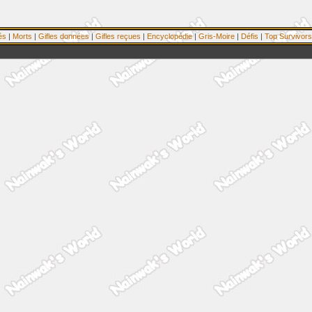
és
|
Morts
|
Gifles données
|
Gifles reçues
|
Encyclopédie
|
Gris-Moire
|
Défis
|
Top Survivors