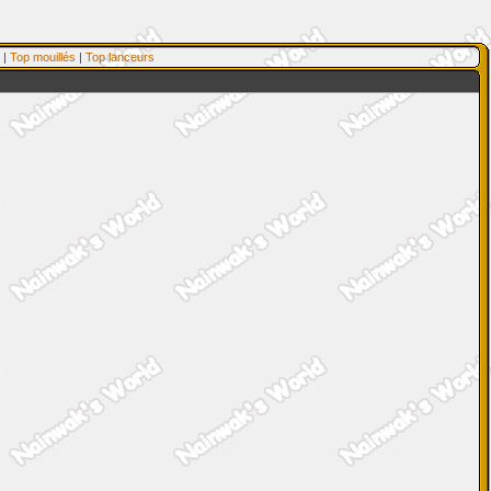
|
Top mouillés
|
Top lanceurs