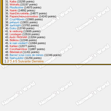
31.
Kaiba
(15295 points)
32.
Wolrathj
(15197 points)
33.
Ploufissime
(14975 points)
34.
Nainki
(14892 points)
35.
NainDécrottable
(14877 points)
36.
Papanchavezusnoobus
(14243 points)
37.
CrushBones
(13965 points)
38.
patators
(13831 points)
39.
darknight
(13782 points)
40.
Goku
(13749 points)
41.
le vietkong
(13695 points)
42.
Leodagan
(13516 points)
43.
Aséïr PASHAR
(13264 points)
44.
Bidikiou
(12246 points)
45.
le nain visible!!!
(12084 points)
46.
Kahlan
(12077 points)
47.
CoroNainVirus
(11887 points)
48.
Bibédalcol
(11411 points)
49.
Barrez vous cons de mimes
(11346 points)
50.
Nainquisitor
(11256 points)
1
2
3
4
5
Suivante
Dernière