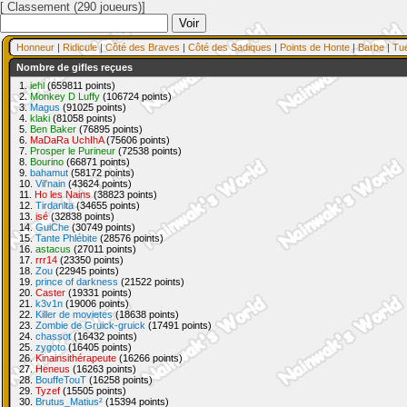
[ Classement (290 joueurs)]
Honneur
|
Ridicule
|
Côté des Braves
|
Côté des Sadiques
|
Points de Honte
|
Barbe
|
Tu
Nombre de gifles reçues
1.
iehl
(659811 points)
2.
Monkey D Luffy
(106724 points)
3.
Magus
(91025 points)
4.
klaki
(81058 points)
5.
Ben Baker
(76895 points)
6.
MaDaRa UchIhA
(75606 points)
7.
Prosper le Purineur
(72538 points)
8.
Bourino
(66871 points)
9.
bahamut
(58172 points)
10.
Vil'nain
(43624 points)
11.
Ho les Nains
(38823 points)
12.
Tirdanlta
(34655 points)
13.
isé
(32838 points)
14.
GuiChe
(30749 points)
15.
Tante Phlébite
(28576 points)
16.
astacus
(27011 points)
17.
rrr14
(23350 points)
18.
Zou
(22945 points)
19.
prince of darkness
(21522 points)
20.
Caster
(19331 points)
21.
k3v1n
(19006 points)
22.
Killer de movietes
(18638 points)
23.
Zombie de Gruick-gruick
(17491 points)
24.
chassot
(16432 points)
25.
zygoto
(16405 points)
26.
Kinainsithérapeute
(16266 points)
27.
Heneus
(16263 points)
28.
BouffeTouT
(16258 points)
29.
Tyzef
(15505 points)
30.
Brutus_Matius²
(15394 points)