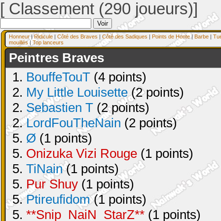
[ Classement (290 joueurs)]
Honneur
|
Ridicule
|
Côté des Braves
|
Côté des Sadiques
|
Points de Honte
|
Barbe
|
Tu
mouillés
|
Top lanceurs
Peintres Braves
1.
BouffeTouT
(4 points)
2.
My Little Louisette
(2 points)
2.
Sebastien T
(2 points)
2.
LordFouTheNain
(2 points)
5.
Ø
(1 points)
5.
Onizuka Vizi Rouge
(1 points)
5.
TiNain
(1 points)
5.
Pur Shuy
(1 points)
5.
Ptireufidom
(1 points)
5.
**Snip_NaiN_StarZ**
(1 points)