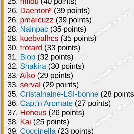
25.
milou
(40 points)
26.
Daemon²
(39 points)
26.
pmarcuzz
(39 points)
28.
Nainpac
(35 points)
28.
kuebvalhcs
(35 points)
30.
trotard
(33 points)
31.
Blob
(32 points)
32.
Shakira
(30 points)
33.
Aïko
(29 points)
33.
serval
(29 points)
35.
Cristalnaine-LSI-bonne
(28 points
36.
Capt'n Aromate
(27 points)
37.
Heneus
(26 points)
38.
Kai
(25 points)
39.
Coccinella
(23 points)