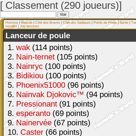
[ Classement (290 joueurs)]
Honneur
|
Ridicule
|
Côté des Braves
|
Côté des Sadiques
|
Points de Honte
|
Barbe
|
Tu
mouillés
|
Top lanceurs
Lanceur de poule
1.
wak
(114 points)
2.
Nain-ternet
(105 points)
3.
Nainryc
(100 points)
3.
Bidikiou
(100 points)
5.
Phoenix51000
(96 points)
6.
Nainvak Djokovic™
(94 points)
7.
Pressionant
(91 points)
8.
esperanto
(69 points)
9.
Nainervée
(67 points)
10.
Caster
(66 points)