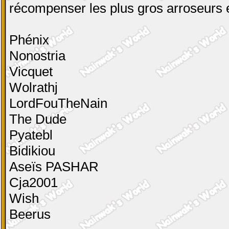
récompenser les plus gros arroseurs et
Phénix
Nonostria
Vicquet
Wolrathj
LordFouTheNain
The Dude
Pyatebl
Bidikiou
Aseïs PASHAR
Cja2001
Wish
Beerus