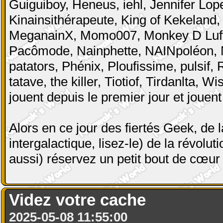
Guiguiboy, Heneus, iehl, Jennifer Lope
Kinainsithérapeute, King of Kekelan
MeganainX, Momo007, Monkey D Luffy
Pacômode, Nainphette, NAINpoléon, N
patators, Phénix, Ploufissime, pulsif,
tatave, the killer, Tiotiof, Tirdanlta,
jouent depuis le premier jour et jouent
Alors en ce jour des fiertés Geek, de 
intergalactique, lisez-le) de la révol
aussi) réservez un petit bout de cœu
Videz votre cache
2025-05-08 11:55:00