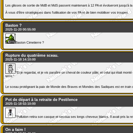
Les glisses de sortie de MdB et MdS passent maintenant à 12 PA et évolueront jusqu'à la
À vous d'être stratégiques dans l'utilisation de vos PA et de bien mobiliser vos troupes.
Baston ?
2025-11-20 00:55:00
Baston Cimetierre ?
Rupture du quatrième sceau.
2025-11-18 14:10:00
"Et je regardai, et je vis paraître un cheval de couleur pâle; et celui qui était monté
terre."
Le sceau protégeant la paix de Monde des Braves et Mondes des Sadiques est en train de 
Pot de départ à la retraite de Pestilence
2025-11-18 02:10:00
"Pollution retira son casque et secoua ses longs cheveux blancs. Il avait pris la re
On a faim !