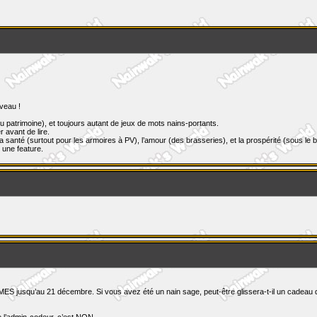
veau !
 patrimoine), et toujours autant de jeux de mots nains-portants.
 avant de lire.
 santé (surtout pour les armoires à PV), l’amour (des brasseries), et la prospérité (sous le b
 une feature.
YMES jusqu’au 21 décembre. Si vous avez été un nain sage, peut-être glissera-t-il un cadeau 
de l’admin-codeur, c’est NON.