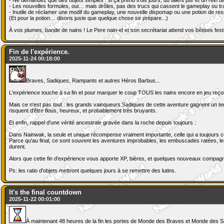
- Les nouvelles formules, oui… mais drôles, pas des trucs qui cassent le gameplay ou t
- Inutile de réclamer une modif du gameplay, une nouvelle dispomap ou une potion de respéc
(Et pour la potion… disons juste que quelque chose se prépare...)
À vos plumes, bande de nains ! Le Pere nain-el et son secrétariat attend vos bêtises fest
Fin de l'expérience.
2025-11-24 00:18:00
Braves, Sadiques, Rampants et autres Héros Barbus...
L'expérience touche à sa fin et pour marquer le coup TOUS les nains encore en jeu reçoive
Mais ce n'est pas tout : les grands vainqueurs Sadiques de cette aventure gagnent un terr
risquent d'être flous, heureux, et probablement très bruyants.
Et enfin, rappel d'une vérité ancestrale gravée dans la roche depuis toujours :
Dans Nainwak, la seule et unique récompense vraiment importante, celle qui a toujours c
Parce qu'au final, ce sont souvent les aventures improbables, les embuscades ratées, les c
durent.
Alors que cette fin d'expérience vous apporte XP, bières, et quelques nouveaux compag
Ps: les ratio d'objets mettront quelques jours à se remettre des lutins.
It's the final countdown
2025-11-22 00:01:00
À maintenant 48 heures de la fin les portes de Monde des Braves et Monde des Sa