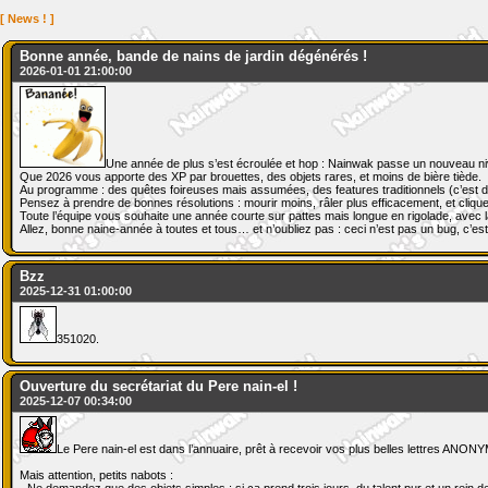
[ News ! ]
Bonne année, bande de nains de jardin dégénérés !
2026-01-01 21:00:00
Une année de plus s’est écroulée et hop : Nainwak passe un nouveau ni
Que 2026 vous apporte des XP par brouettes, des objets rares, et moins de bière tiède.
Au programme : des quêtes foireuses mais assumées, des features traditionnels (c’est du
Pensez à prendre de bonnes résolutions : mourir moins, râler plus efficacement, et cliquer
Toute l’équipe vous souhaite une année courte sur pattes mais longue en rigolade, avec la
Allez, bonne naine-année à toutes et tous… et n’oubliez pas : ceci n’est pas un bug, c’est
Bzz
2025-12-31 01:00:00
351020.
Ouverture du secrétariat du Pere nain-el !
2025-12-07 00:34:00
Le Pere nain-el est dans l’annuaire, prêt à recevoir vos plus belles lettres ANON
Mais attention, petits nabots :
- Ne demandez que des objets simples : si ça prend trois jours, du talent pur et un rein 