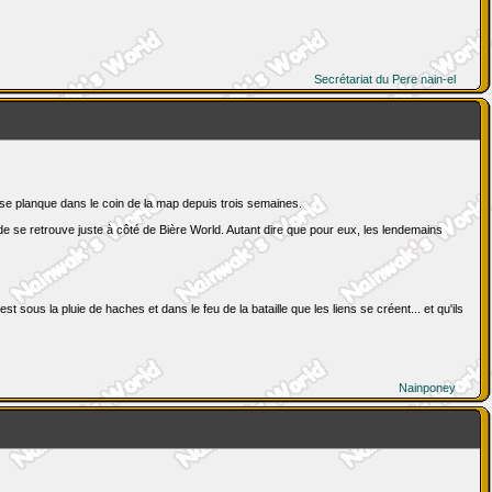
Secrétariat du Pere nain-el
i se planque dans le coin de la map depuis trois semaines.
nde se retrouve juste à côté de Bière World. Autant dire que pour eux, les lendemains
ous la pluie de haches et dans le feu de la bataille que les liens se créent... et qu'ils
Nainponey