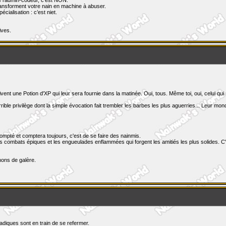
ransforment votre nain en machine à abuser.
ialisation : c’est niet.
ives.
nt une Potion d'XP qui leur sera fournie dans la matinée. Oui, tous. Même toi, oui, celui qu
ible privilège dont la simple évocation fait trembler les barbes les plus aguerries... Leur mo
ompté et comptera toujours, c'est de se faire des nainmis.
ombats épiques et les engueulades enflammées qui forgent les amitiés les plus solides. C'est s
nons de galère.
diques sont en train de se refermer.