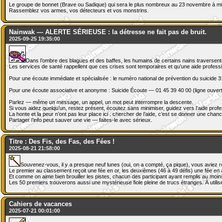
Le groupe de bonnet (Brave ou Sadique) qui sera le plus nombreux au 23 novembre à minu
Rassemblez vos armes, vos détecteurs et vos monstrins.
Nainwak — ALERTE SÉRIEUSE : la détresse ne fait pas de bruit.
2025-09-25 19:35:00
Dans l’ombre des blagues et des baffes, les humains de certains nains traversent 
Les services de santé rappellent que ces crises sont temporaires et qu’une aide profess
Pour une écoute immédiate et spécialisée : le numéro national de prévention du suicide 31
Pour une écoute associative et anonyme : Suicide Écoute — 01 45 39 40 00 (ligne ouvert
Parlez — même un message, un appel, un mot peut interrompre la descente.
Si vous aidez quelqu’un, restez présent, écoutez sans minimiser, guidez vers l’aide profe
La honte et la peur n’ont pas leur place ici : chercher de l’aide, c’est se donner une chanc
Partager l’info peut sauver une vie — faites-le avec sérieux.
Titre : Des Fis, des Fas, des Fées !
2025-08-21 21:58:00
Souvenez-vous, il y a presque neuf lunes (oui, on a compté, ça pique), vous aviez 
Le premier au classement reçoit une fée en or, les deuxièmes (46 à 49 défis) une fée en ar
Et comme on aime bien brouiller les pistes, chacun des participant ayant remplis au moins
Les 50 premiers trouverons aussi une mystérieuse fiole pleine de trucs étranges. À util
Cahiers de vacances
2025-07-21 00:01:00