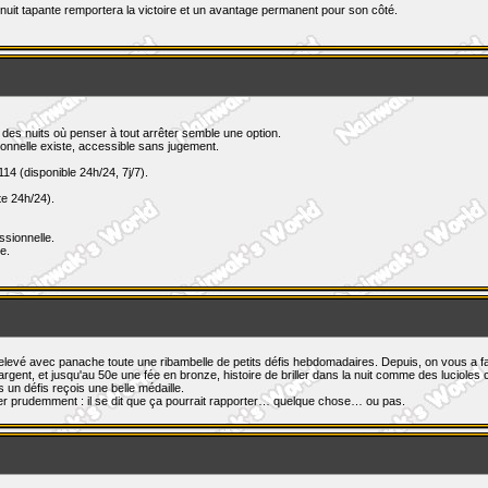
it tapante remportera la victoire et un avantage permanent pour son côté.
des nuits où penser à tout arrêter semble une option.
ionnelle existe, accessible sans jugement.
14 (disponible 24h/24, 7j/7).
e 24h/24).
ssionnelle.
e.
relevé avec panache toute une ribambelle de petits défis hebdomadaires. Depuis, on vous a 
gent, et jusqu'au 50e une fée en bronze, histoire de briller dans la nuit comme des lucioles co
 un défis reçois une belle médaille.
iser prudemment : il se dit que ça pourrait rapporter… quelque chose… ou pas.