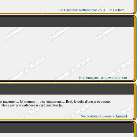
Le Cimetière n’attend que vous… et il a faim...
Nos humains respawn rarement
fait patienter… longtemps… très longtemps… Bref, le délai d’une grossesse.
llées sur une cafetière à injection directe.
Vieux motard: queue ? Jamais!