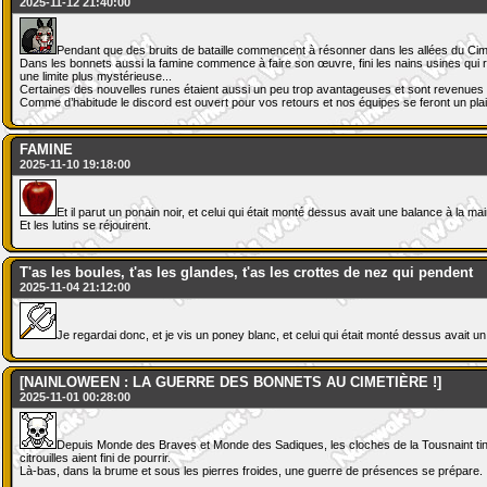
2025-11-12 21:40:00
Pendant que des bruits de bataille commencent à résonner dans les allées du Cimet
Dans les bonnets aussi la famine commence à faire son œuvre, fini les nains usines qui rem
une limite plus mystérieuse...
Certaines des nouvelles runes étaient aussi un peu trop avantageuses et sont revenues à
Comme d’habitude le discord est ouvert pour vos retours et nos équipes se feront un plais
FAMINE
2025-11-10 19:18:00
Et il parut un ponain noir, et celui qui était monté dessus avait une balance à la mai
Et les lutins se réjouirent.
T'as les boules, t'as les glandes, t'as les crottes de nez qui pendent
2025-11-04 21:12:00
Je regardai donc, et je vis un poney blanc, et celui qui était monté dessus avait un 
[NAINLOWEEN : LA GUERRE DES BONNETS AU CIMETIÈRE !]
2025-11-01 00:28:00
Depuis Monde des Braves et Monde des Sadiques, les cloches de la Tousnaint tinte
citrouilles aient fini de pourrir.
Là-bas, dans la brume et sous les pierres froides, une guerre de présences se prépare.