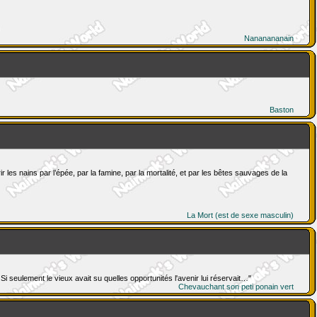
Nananananain
Baston
rir les nains par l’épée, par la famine, par la mortalité, et par les bêtes sauvages de la
La Mort (est de sexe masculin)
Si seulement le vieux avait su quelles opportunités l'avenir lui réservait…"
Chevauchant son peti ponain vert