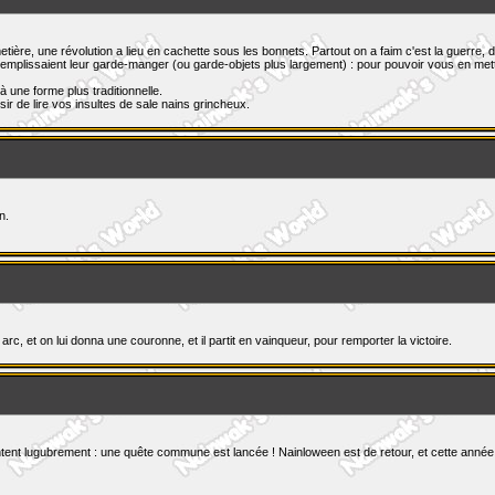
ière, une révolution a lieu en cachette sous les bonnets. Partout on a faim c'est la guerre, 
plissaient leur garde-manger (ou garde-objets plus largement) : pour pouvoir vous en mettre so
 une forme plus traditionnelle.
ir de lire vos insultes de sale nains grincheux.
n.
arc, et on lui donna une couronne, et il partit en vainqueur, pour remporter la victoire.
nt lugubrement : une quête commune est lancée ! Nainloween est de retour, et cette année, v