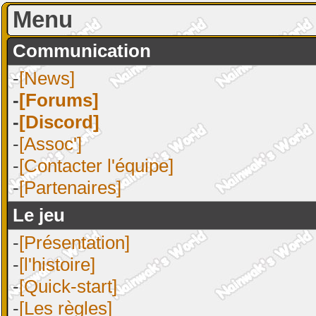
Menu
Communication
-
[News]
-
[Forums]
-
[Discord]
-
[Assoc']
-
[Contacter l'équipe]
-
[Partenaires]
Le jeu
-
[Présentation]
-
[l'histoire]
-
[Quick-start]
-
[Les règles]