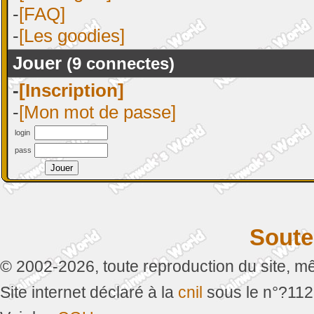
-
[FAQ]
-
[Les goodies]
Jouer
(9 connectes)
-
[Inscription]
-
[Mon mot de passe]
login
pass
Soute
© 2002-2026, toute reproduction du site, mêm
Site internet déclaré à la
cnil
sous le n°?11